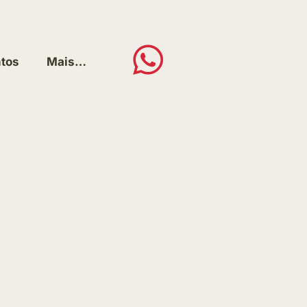
tos
Mais…