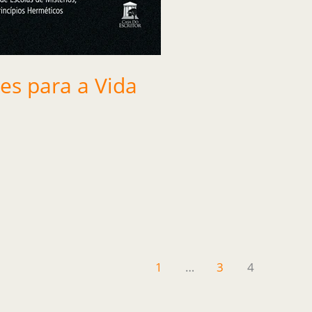
es para a Vida
1
…
3
4