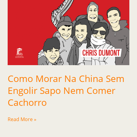
Como Morar Na China Sem
Engolir Sapo Nem Comer
Cachorro
Read More »