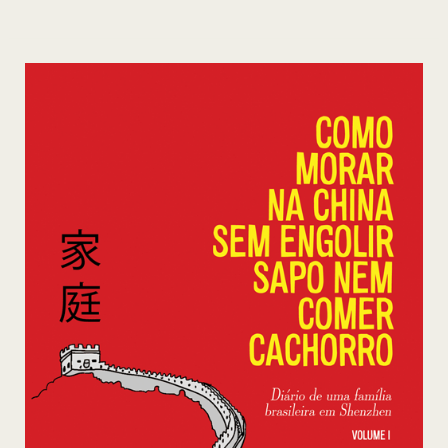
Como
Morar
Na
China
Sem
Engolir
Sapo
Nem
Comer
Cachorro