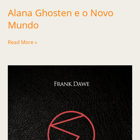
Alana Ghosten e o Novo
Mundo
Read More »
Clube
Sophia
–
O
Livro
das
Amazonas