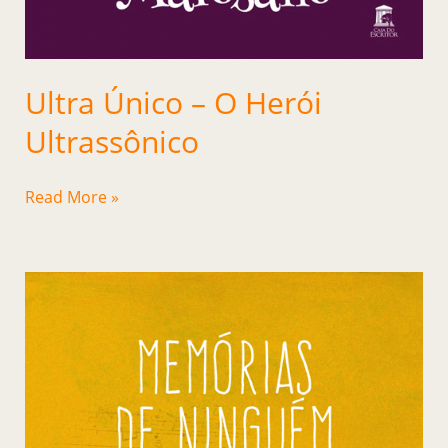
Ultra Único – O Herói
Ultrassônico
Read More »
Memórias
de
Ninguém