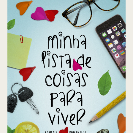
Minha
Lista
de
Coisas
Para
Viver