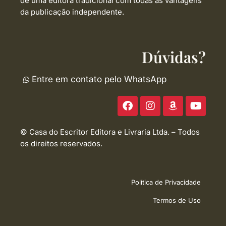
de uma editora tradicional com todas as vantagens
da publicação independente.
Dúvidas?
Entre em contato pelo WhatsApp
F
I
A
Y
a
n
m
o
c
s
a
u
e
t
z
t
© Casa do Escritor Editora e Livraria Ltda. – Todos
b
a
o
u
os direitos reservados.
o
g
n
b
o
r
e
k
a
m
Política de Privacidade
Termos de Uso