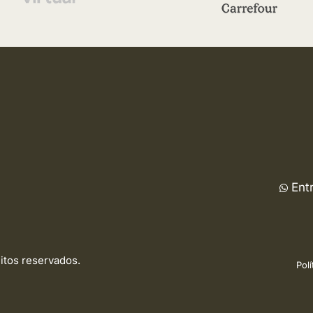
Ent
eitos reservados.
Polí