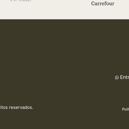
Ent
eitos reservados.
Polí