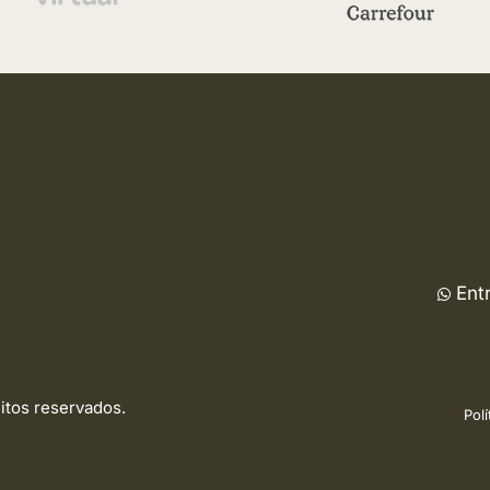
Ent
eitos reservados.
Polí