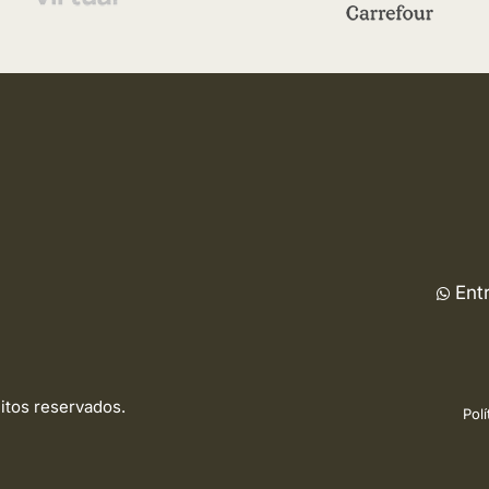
Ent
eitos reservados.
Polí