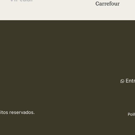
Ent
eitos reservados.
Polí