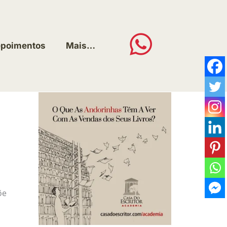
poimentos
Mais…
õe