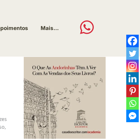
poimentos
Mais…
zes
so,