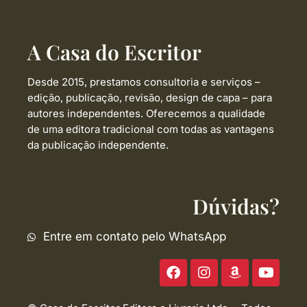
A Casa do Escritor
Desde 2015, prestamos consultoria e serviços –
edição, publicação, revisão, design de capa –
para
autores independentes. Oferecemos a qualidade
de uma editora tradicional com todas as vantagens
da publicação independente.
Dúvidas?
Entre em contato pelo WhatsApp
F
I
A
Y
a
n
m
o
c
s
a
u
e
t
z
t