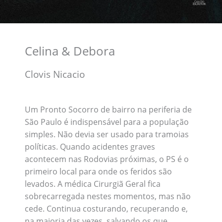
Celina & Debora
Clovis Nicacio
Um Pronto Socorro de bairro na periferia de
São Paulo é indispensável para a população
simples. Não devia ser usado para tramoias
políticas. Quando acidentes graves
acontecem nas Rodovias próximas, o PS é o
primeiro local para onde os feridos são
levados. A médica Cirurgiã Geral fica
sobrecarregada nestes momentos, mas não
cede. Continua costurando, recuperando e,
na maioria das vezes, salvando os que