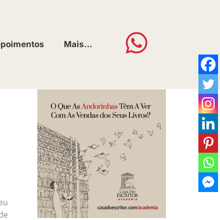
poimentos
Mais…
eu
de