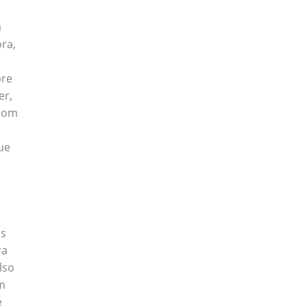
a
ora,
bre
er,
 com
ue
as
ra
lso
om
e