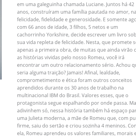
em uma galeguinha chamada Luciane. Juntos há 42
anos, construíram uma família pautada no amor, n
felicidade, fidelidade e generosidade. E somente ag
com 66 anos de idade, 3 filhos, 5 netos e um
cachorrinho Yorkshire, decide escrever um livro so
sua vida repleta de felicidade. Nesta, que promete s
apenas a primeira obra, de muitas que ainda virão
as histórias vividas pelo nosso Romeu, você irá
encontrar um outro relacionamento sério. Achou q
seria alguma traição? Jamais! Afinal, lealdade,
comprometimento e ética foram outros conceitos
aprendidos durante os 30 anos de trabalho na
multinacional IBM do Brasil. Valores esses, que o
protagonista segue espalhando por onde passa. M
adivinhem só, nessa história também há espaço pa
uma Julieta moderna, a mãe de Romeu que, com pu
firme, saiu do sertão e criou sozinha 4 meninos. C
ela, Romeu aprendeu os valores familiares, morais 