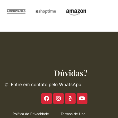
Dúvidas?
Entre em contato pelo WhatsApp
F
I
A
Y
a
n
m
o
c
s
a
u
e
t
z
t
Política de Privacidade
Termos de Uso
b
a
o
u