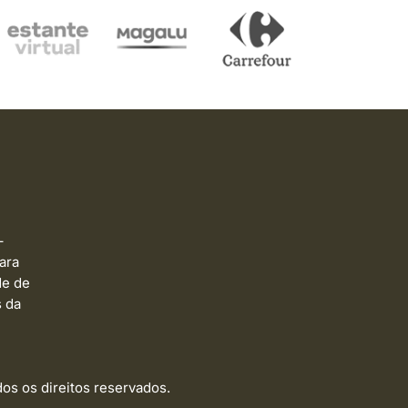
–
ara
de de
s da
dos os direitos reservados.