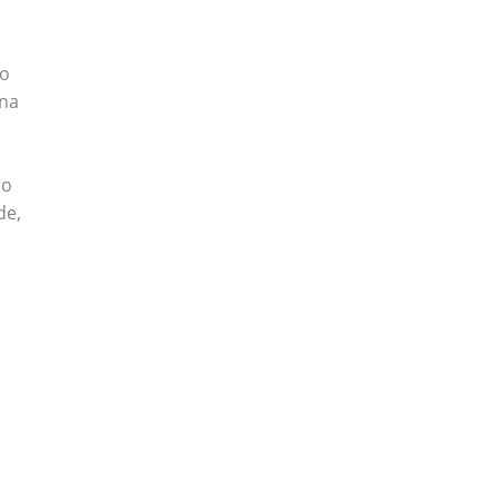
ho
 na
ro
de,