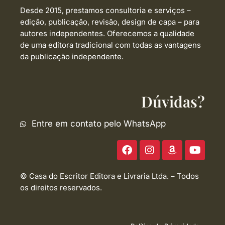
Desde 2015, prestamos consultoria e serviços –
edição, publicação, revisão, design de capa –
para
autores independentes. Oferecemos a qualidade
de uma editora tradicional com todas as vantagens
da publicação independente.
Dúvidas?
Entre em contato pelo WhatsApp
F
I
A
Y
a
n
m
o
c
s
a
u
e
t
z
t
© Casa do Escritor Editora e Livraria Ltda. – Todos
b
a
o
u
os direitos reservados.
o
g
n
b
o
r
e
k
a
m