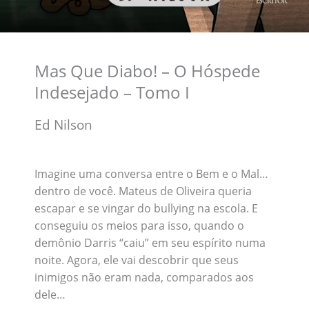
Mas Que Diabo! – O Hóspede
Indesejado – Tomo I
Ed Nilson
Imagine uma conversa entre o Bem e o Mal…
dentro de você. Mateus de Oliveira queria
escapar e se vingar do bullying na escola. E
conseguiu os meios para isso, quando o
demônio Darris “caiu” em seu espírito numa
noite. Agora, ele vai descobrir que seus
inimigos não eram nada, comparados aos
dele…