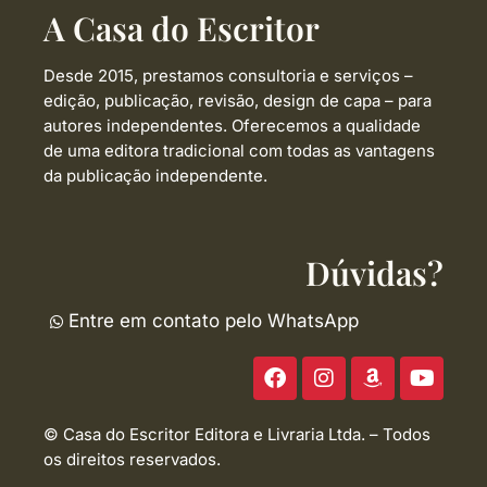
A Casa do Escritor
Desde 2015, prestamos consultoria e serviços –
edição, publicação, revisão, design de capa –
para
autores independentes. Oferecemos a qualidade
de uma editora tradicional com todas as vantagens
da publicação independente.
Dúvidas?
Entre em contato pelo WhatsApp
F
I
A
Y
a
n
m
o
c
s
a
u
e
t
z
t
© Casa do Escritor Editora e Livraria Ltda. – Todos
b
a
o
u
os direitos reservados.
o
g
n
b