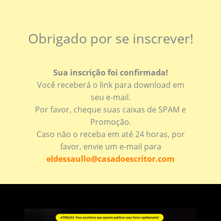
Obrigado por se inscrever!
Sua inscrição foi confirmada!
Você receberá o link para download em
seu e-mail.
Por favor, cheque suas caixas de SPAM e
Promoção.
Caso não o receba em até 24 horas, por
favor, envie um e-mail para
eldessaullo@casadoescritor.com