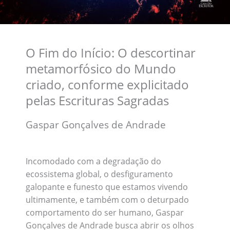
O Fim do Início: O descortinar
metamorfósico do Mundo
criado, conforme explicitado
pelas Escrituras Sagradas
Gaspar Gonçalves de Andrade
Incomodado com a degradação do
ecossistema global, o desfiguramento
galopante e funesto que estamos vivendo
ultimamente, e também com o deturpado
comportamento do ser humano, Gaspar
Gonçalves de Andrade busca abrir os olhos