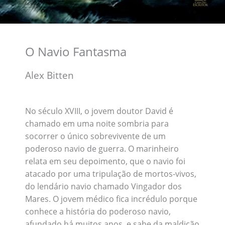
O Navio Fantasma
Alex Bitten
No século XVIII, o jovem doutor David é
chamado em uma noite sombria para
socorrer o único sobrevivente de um
poderoso navio de guerra. O marinheiro
relata em seu depoimento, que o navio foi
atacado por uma tripulação de mortos-vivos,
do lendário navio chamado Vingador dos
Mares. O jovem médico fica incrédulo porque
conhece a história do poderoso navio,
afundado há muitos anos, e sabe da maldição