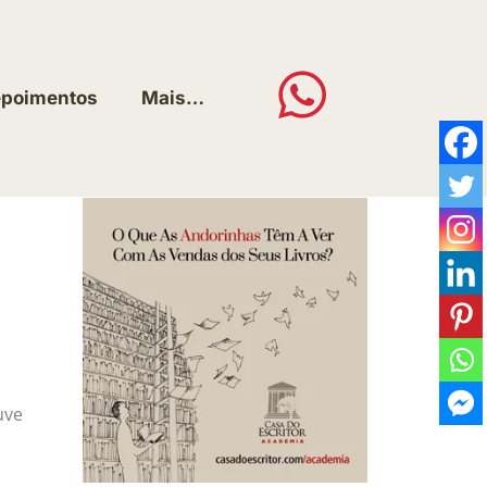
poimentos
Mais…
uve