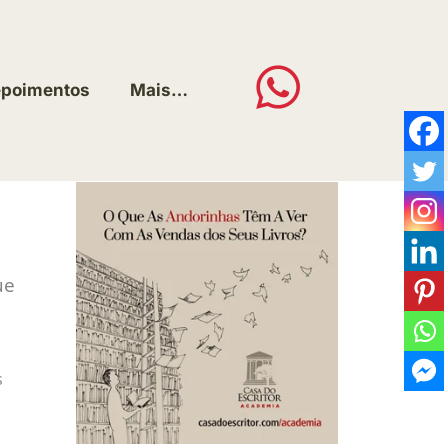
poimentos
Mais…
ue
s
o