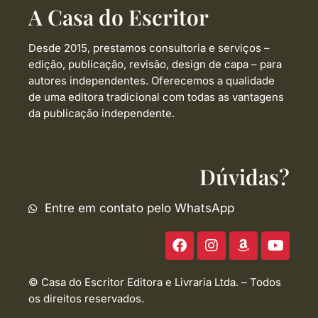
A Casa do Escritor
Desde 2015, prestamos consultoria e serviços –
edição, publicação, revisão, design de capa –
para
autores independentes. Oferecemos a qualidade
de uma editora tradicional com todas as vantagens
da publicação independente.
Dúvidas?
Entre em contato pelo WhatsApp
F
I
A
Y
a
n
m
o
c
s
a
u
e
t
z
t
© Casa do Escritor Editora e Livraria Ltda. – Todos
b
a
o
u
os direitos reservados.
o
g
n
b