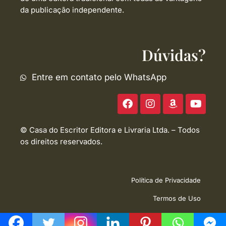
da publicação independente.
Dúvidas?
Entre em contato pelo WhatsApp
F
I
A
Y
a
n
m
o
c
s
a
u
e
t
z
t
© Casa do Escritor Editora e Livraria Ltda. – Todos
b
a
o
u
os direitos reservados.
o
g
n
b
o
r
e
k
a
m
Política de Privacidade
Termos de Uso