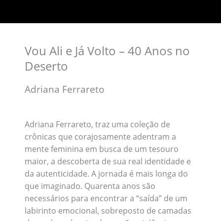
Vou Ali e Já Volto – 40 Anos no
Deserto
Adriana Ferrareto
Adriana Ferrareto, traz uma coleção de
crônicas que corajosamente adentram a
mente feminina em busca de um tesouro
maior, a descoberta de sua real identidade e
da autenticidade. A jornada é mais longa do
que imaginado. Quarenta anos são
necessários para encontrar a “saída” de um
labirinto emocional, sobreposto de camadas