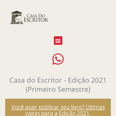
Ir
para
o
conteúdo
Casa do Escritor - Edição 2021
(Primeiro Semestre)
Você quer publicar seu livro? Últimas
vagas para a Edição 2021.